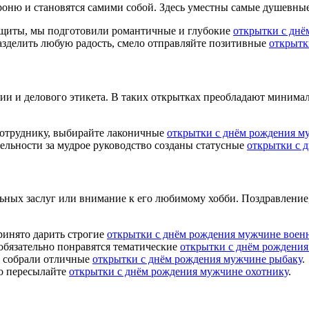
ню и становятся самими собой. Здесь уместны самые душевные,
ащиты, мы подготовили романтичные и глубокие
открытки с днё
азделить любую радость, смело отправляйте позитивные
открытк
ии и делового этикета. В таких открытках преобладают минимал
сотруднику, выбирайте лаконичные
открытки с днём рождения м
ельности за мудрое руководство созданы статусные
открытки с 
льных заслуг или внимание к его любимому хобби. Поздравление
ринято дарить строгие
открытки с днём рождения мужчине воен
 обязательно понравятся тематические
открытки с днём рождения
ы собрали отличные
открытки с днём рождения мужчине рыбаку
.
о пересылайте
открытки с днём рождения мужчине охотнику
.