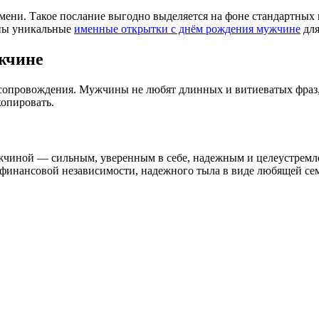
ени. Такое послание выгодно выделяется на фоне стандартных к
ены уникальные
именные открытки с днём рождения мужчине
для
жчине
о сопровождения. Мужчины не любят длинных и витиеватых фраз,
копировать.
жчиной — сильным, уверенным в себе, надежным и целеустремле
, финансовой независимости, надежного тыла в виде любящей се