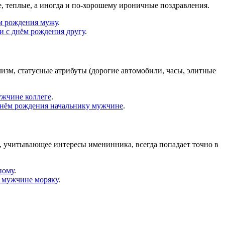
 теплые, а иногда и по-хорошему ироничные поздравления.
м рождения мужу
.
и с днём рождения другу
.
изм, статусные атрибуты (дорогие автомобили, часы, элитные
ужчине коллеге
.
днём рождения начальнику мужчине
.
, учитывающее интересы именинника, всегда попадает точно в
ному
.
 мужчине моряку
.