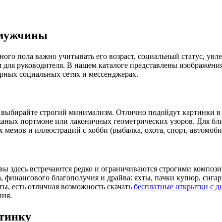
 мужчины
ого пола важно учитывать его возраст, социальный статус, увле
 для руководителя. В нашем каталоге представлены изображения
ярных социальных сетях и мессенджерах.
г выбирайте строгий минимализм. Отлично подойдут картинки в
ожаных портмоне или лаконичных геометрических узоров. Для бли
мемов и иллюстраций с хобби (рыбалка, охота, спорт, автомоби
вы здесь встречаются редко и ограничиваются строгими композ
 финансового благополучия и драйва: яхты, пачки купюр, сига
ы, есть отличная возможность скачать
бесплатные открытки с 
ния.
ртинку