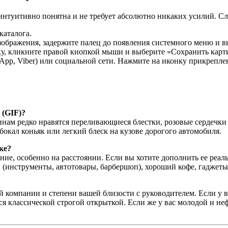
интуитивно понятна и не требует абсолютно никаких усилий. Сл
каталога.
зображения, задержите палец до появления системного меню и 
тку, кликните правой кнопкой мыши и выберите «Сохранить кар
App, Viber) или социальной сети. Нажмите на иконку прикрепле
 (GIF)?
чинам редко нравятся переливающиеся блестки, розовые сердеч
бокал коньяк или легкий блеск на кузове дорогого автомобиля.
ке?
ие, особенно на расстоянии. Если вы хотите дополнить ее реа
ы (инструменты, автотовары, барбершоп), хороший кофе, гаджеты
 компании и степени вашей близости с руководителем. Если у в
ся классической строгой открыткой. Если же у вас молодой и не