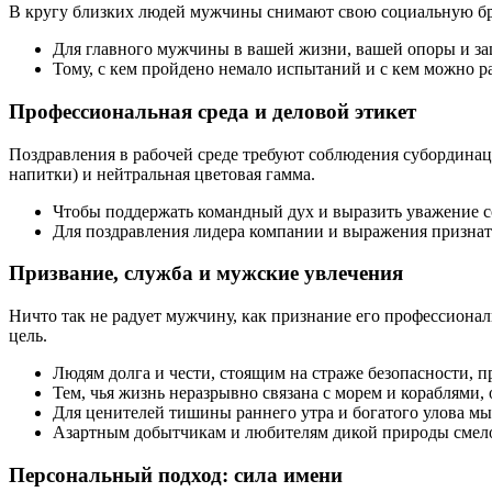
В кругу близких людей мужчины снимают свою социальную бро
Для главного мужчины в вашей жизни, вашей опоры и з
Тому, с кем пройдено немало испытаний и с кем можно р
Профессиональная среда и деловой этикет
Поздравления в рабочей среде требуют соблюдения субординац
напитки) и нейтральная цветовая гамма.
Чтобы поддержать командный дух и выразить уважение 
Для поздравления лидера компании и выражения признат
Призвание, служба и мужские увлечения
Ничто так не радует мужчину, как признание его профессиона
цель.
Людям долга и чести, стоящим на страже безопасности, п
Тем, чья жизнь неразрывно связана с морем и кораблями,
Для ценителей тишины раннего утра и богатого улова м
Азартным добытчикам и любителям дикой природы смел
Персональный подход: сила имени