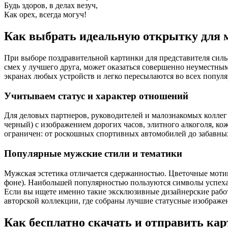
Будь здоров, в делах везуч,
Как орех, всегда могуч!
Как выбрать идеальную открытку для
При выборе поздравительной картинки для представителя сильн
смех у лучшего друга, может оказаться совершенно неуместным
экранах любых устройств и легко пересылаются во всех попул
Учитываем статус и характер отношений
Для деловых партнеров, руководителей и малознакомых колле
черный) с изображением дорогих часов, элитного алкоголя, к
ограничен: от роскошных спортивных автомобилей до забавных 
Популярные мужские стили и тематики
Мужская эстетика отличается сдержанностью. Цветочные моти
фоне). Наибольшей популярностью пользуются символы успеха,
Если вы ищете именно такие эксклюзивные дизайнерские работ
авторской коллекции, где собраны лучшие статусные изображе
Как бесплатно скачать и отправить ка