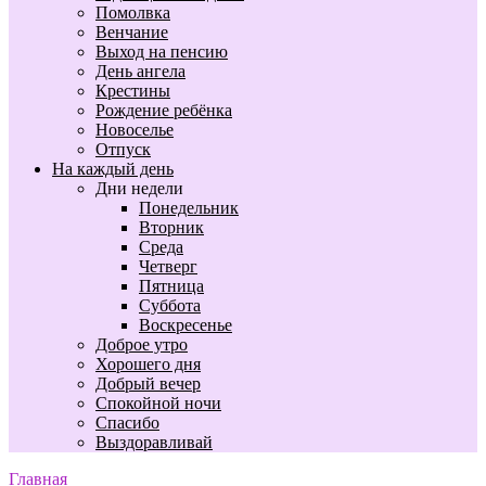
Помолвка
Венчание
Выход на пенсию
День ангела
Крестины
Рождение ребёнка
Новоселье
Отпуск
На каждый день
Дни недели
Понедельник
Вторник
Среда
Четверг
Пятница
Суббота
Воскресенье
Доброе утро
Хорошего дня
Добрый вечер
Спокойной ночи
Спасибо
Выздоравливай
Главная