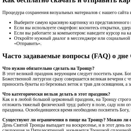
Процедура сохранения визуальных материалов с нашего сайта и
Выберите самую красивую картинку из представленного 
Если вы используете смартфон: коснитесь открытки, уде
Если вы работаете за компьютером: наведите курсор на
Откройте нужный диалог в мессенджере или социальной 
«Отправить».
Часто задаваемые вопросы (FAQ) о дне
Что нужно обязательно сделать на Троицу?
В этот великий праздник верующим следует посетить храм. Бо
Божественной литургии сразу совершается великая вечерня с 
приносить букеты из березовых веток и трав для освящения, а 
Что категорически нельзя делать в этот праздник?
Как и в любой большой церковный праздник, на Троицу строго 
отложить тяжелый физический труд: работу в поле, саду или ог
праздника. Освободившееся время необходимо посвятить Богу, 
Существуют ли ограничения в пище на Троицу? Можно ли е
День Святой Троицы выпадает на воскресенье, и в этот день п
следующая за Пятидесятницей, называется Троицкой сплошной 