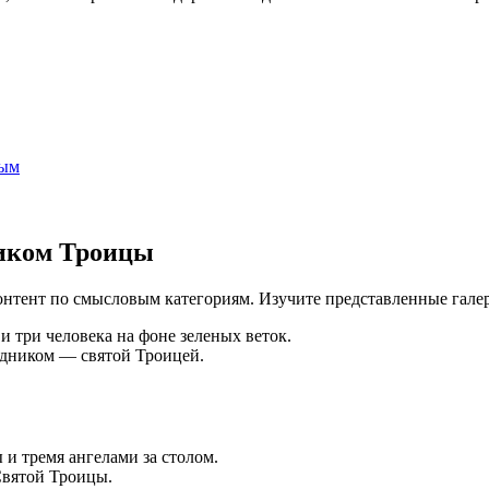
ным
ником Троицы
онтент по смысловым категориям. Изучите представленные галер
здником — святой Троицей.
Святой Троицы.