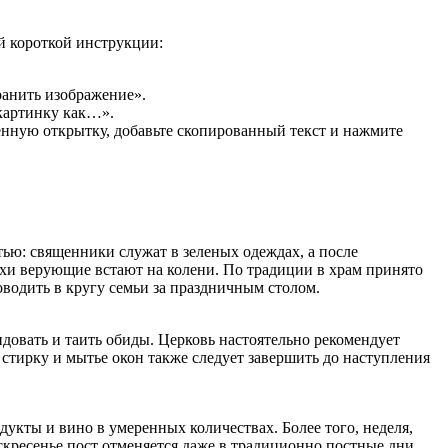
й короткой инструкции:
ранить изображение».
 картинку как…».
енную открытку, добавьте скопированный текст и нажмите
ью: священники служат в зеленых одеждах, а после
хи верующие встают на колени. По традиции в храм принято
оводить в кругу семьи за праздничным столом.
идовать и таить обиды. Церковь настоятельно рекомендует
 стирку и мытье окон также следует завершить до наступления
дукты и вино в умеренных количествах. Более того, неделя,
скресенье пост отменяется даже в традиционно постные дни