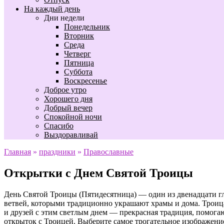
На каждый день
Дни недели
Понедельник
Вторник
Среда
Четверг
Пятница
Суббота
Воскресенье
Доброе утро
Хорошего дня
Добрый вечер
Спокойной ночи
Спасибо
Выздоравливай
Главная
»
праздники
»
Православные
Открытки с Днем Святой Троицы
День Святой Троицы (Пятидесятница) — один из двенадцати гл
ветвей, которыми традиционно украшают храмы и дома. Троица
и друзей с этим светлым днем — прекрасная традиция, помога
открыток с Троицей. Выберите самое трогательное изображение