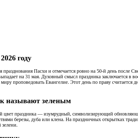
2026 году
ня празднования Пасхи и отмечается ровно на 50-й день после С
ыпадает на 31 мая. Духовный смысл праздника заключается в во
о миру проповедовать Евангелие. Этот день по праву считается 
ик называют зеленым
ый цвет праздника — изумрудный, символизирующий обновляющу
твями березы, дуба или клена. На праздничных открытках тради
 зелени.
ртинку