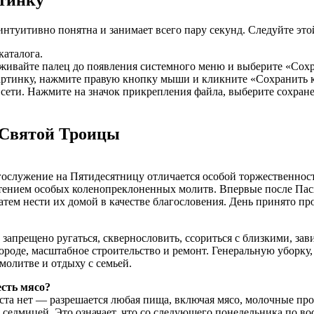
нтуитивно понятна и занимает всего пару секунд. Следуйте это
каталога.
рживайте палец до появления системного меню и выберите «Сох
 картинку, нажмите правую кнопку мыши и кликните «Сохранить
сети. Нажмите на значок прикрепления файла, выберите сохран
 Святой Троицы
гослужение на Пятидесятницу отличается особой торжественност
чтением особых коленопреклоненных молитв. Впервые после Пас
затем нести их домой в качестве благословения. День принято пр
запрещено ругаться, сквернословить, ссориться с близкими, зав
ороде, масштабное строительство и ремонт. Генеральную уборку,
молитве и отдыху с семьей.
сть мясо?
оста нет — разрешается любая пища, включая мясо, молочные про
седмицей. Это означает, что со следующего понедельника по во