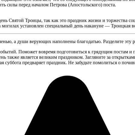
ть силы перед началом Петрова (Апостольского) поста.
ень Святой Троицы, так как это праздник жизни и торжества сош
 могилах установлен специальный день накануне — Троицкая все
нью, а души верующих наполнены благодатью. Разделите эту ра
событий. Поможет вовремя подготовиться к грядущим постам и 
нь также является великим праздником. Загляните за открытками
ая суббота предваряет праздник. Не забудьте помолиться о почи