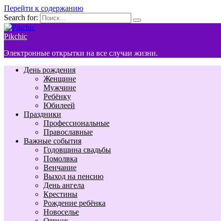
Перейти к содержанию
Search for:
Pikchic
Электронные открытки на все случаи жизни.
День рождения
Женщине
Мужчине
Ребёнку
Юбилеей
Праздники
Профессиональные
Православные
Важные события
Годовщина свадьбы
Помолвка
Венчание
Выход на пенсию
День ангела
Крестины
Рождение ребёнка
Новоселье
Отпуск