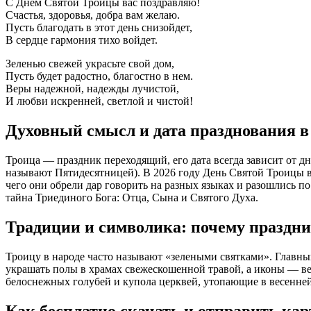
С Днем Святой Троицы вас поздравляю!
Счастья, здоровья, добра вам желаю.
Пусть благодать в этот день снизойдет,
В сердце гармония тихо войдет.
Зеленью свежей украсьте свой дом,
Пусть будет радостно, благостно в нем.
Веры надежной, надежды лучистой,
И любви искренней, светлой и чистой!
Духовный смысл и дата празднования в 
Троица — праздник переходящий, его дата всегда зависит от д
называют Пятидесятницей). В 2026 году День Святой Троицы в
чего они обрели дар говорить на разных языках и разошлись п
тайна Триединого Бога: Отца, Сына и Святого Духа.
Традиции и символика: почему праздн
Троицу в народе часто называют «зелеными святками». Главн
украшать полы в храмах свежескошенной травой, а иконы — ве
белоснежных голубей и купола церквей, утопающие в весенней
Как бесплатно скачать и отправить ка