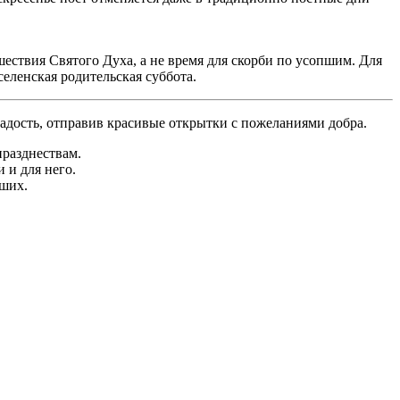
ествия Святого Духа, а не время для скорби по усопшим. Для
ленская родительская суббота.
дость, отправив красивые открытки с пожеланиями добра.
празднествам.
 и для него.
вших.